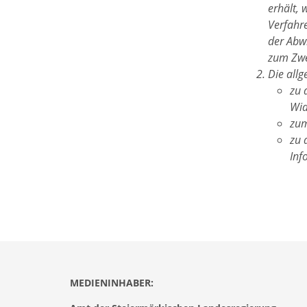
erhält, 
Verfahr
der Abwi
zum Zwe
Die all
zu 
Wid
zum
zu 
Inf
MEDIENINHABER: